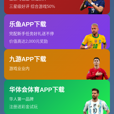
决赛的精彩瞬间，感受江苏队的夺冠之路。
江苏队的夺冠之路：实力与默契的完美结合
江苏队在本次复合弓混合团体决赛中的表现堪称教科书级
别。从小组赛到淘汰赛，他们一路过关斩将，展现出强大的
心理素质和精准的技术。特别是在决赛中，面对实力强劲的
对手，江苏队选手们凭借稳定的发挥和团队间的默契配合，
最终以微弱的优势锁定胜局。
值得一提的是，复合弓项目对选手的
技术要求
极高，不仅需