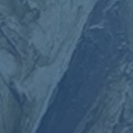
汽车保险
房屋保险
人寿保险
旅行保险
商业保险
最新文章
2026世界杯外围排行入口