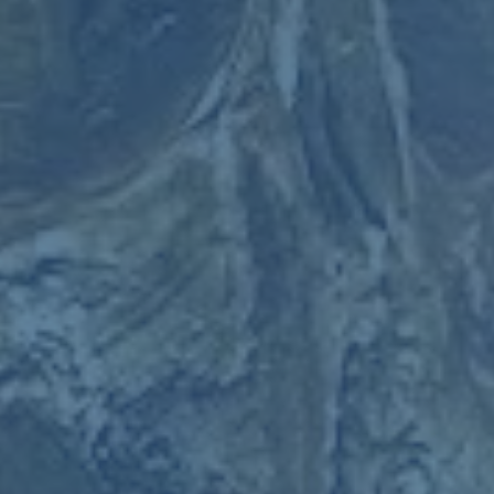
江苏队背后的努力与付出
夺得
复合弓混合团体决赛金牌
的背后，是江苏队无数个日夜
的辛勤付出。从日常训练到赛前调整，每一个细节都凝聚着
他们的汗水。据了解，江苏队在备战期间特别加强了混合团
体赛的模拟训练，针对不同对手制定了多种战术方案。这种
精益求精的态度，正是他们能够在决赛中游刃有余的关键。
此外，江苏队还注重选手的心理辅导，通过专业的心理教练
帮助队员在高压环境下保持冷静。这种全方位的准备，也为
他们的夺冠奠定了坚实基础。
射箭运动的未来与启示
江苏队的这次胜利，不仅是他们自身实力的体现，也为国内
射箭运动的发展注入了新的活力。
复合弓混合团体
项目作为
一项新兴赛制，未来有望吸引更多年轻选手加入。而江苏队
的成功经验，也将激励更多队伍在技术、战术和心理素质上
不断突破。
对于广大射箭爱好者来说，江苏队的夺冠故事无疑是一个鼓
舞人心的例子。无论是专业选手还是业余爱好者，都可以从
中汲取力量，找到属于自己的前进方向。