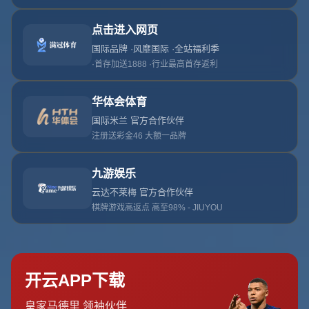
引言：一场激动人心的胜利
在最近举行的全国射箭锦标赛中，江苏队以出色的表现和默
契的团队配合，成功摘得
复合弓混合团体决赛金牌
。这一胜
利不仅展现了江苏队在射箭领域的深厚实力，也为广大射箭
爱好者带来了一场视觉盛宴。无论你是射箭领域的资深粉
丝，还是对这项运动充满好奇，这篇文章都将带你走进这场