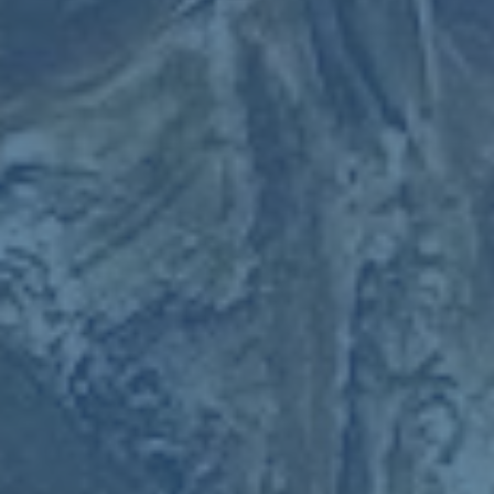
实的后盾。这种支持不仅帮助球队在
十四运
赛场上取得佳
绩，也为基层体育的长远发展奠定了基础。
一位社区体育负责人表示：“我们希望通过这样的比赛，让
更多人感受到体育的快乐，同时也为社区培养更多的体育人
才。”这种从基层出发的理念，正是推动
群众体育
发展的重
要动力。