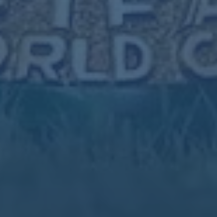
莱万-你永远不能低估皇马 凯恩想破我纪录很难
世界杯攀岩赛吴江站获冠军（吴江世界杯攀岩赛摘
得桂冠）
国际足联：2025首届新版世俱杯参赛奖金达10亿
美元（国际足联：2025全新世俱杯首届奖金飙升
至10亿美元）
2025年世俱杯分档已确认（2025世俱杯：诸强序
列落定，新王征途启幕）
订阅新闻通讯