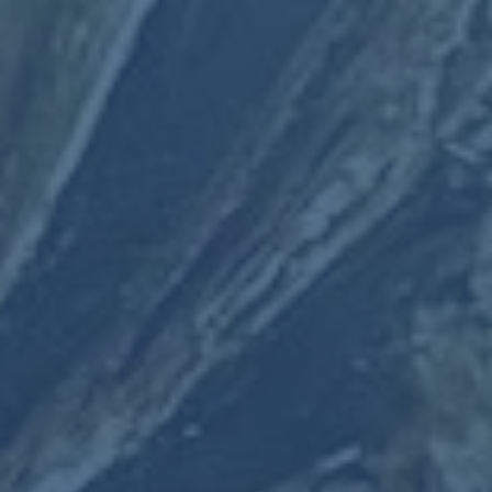
旅行保险
商业保险
最新文章
世界杯盘口实时全站
2026-08-
08T02:00:02+08:00
2026世界杯滚球高清最新
网址