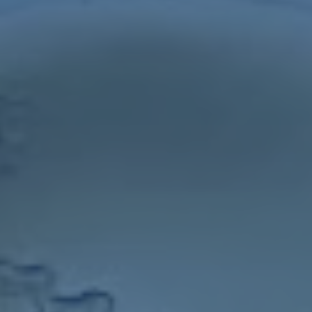
锋线火力与防线韧性 球员个人表现抢眼
从个人层面看,第八轮多名攻击手延续了稳定的得分状态,射
手榜竞争愈发激烈。部分本土前锋在对抗中展现出的盘带突
破能力和门前冷静,足以与外援形成良性竞争。她们在本轮
多场比赛中通过
无球跑动拉扯防线
,为队友创造空间,而不仅
仅依靠单点突击。尤其是在面对密集防守时,有效的前场轮
换与二次跑动成为撕开口子的关键要素,这也是教练组战术
布置与球员临场理解能力的综合体现。
防守端同样看点十足。几支中下游球队在第八轮展现出惊人
的防线韧性,多场比赛中门将高接抵挡,中卫连续封堵射门,让
本应一边倒的对决变得悬念丛生。这些球队虽然整体实力与
争冠队伍尚有差距,但在
防守站位与协同补位
方面的进步,说