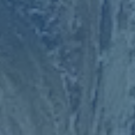
还有新晋中场在压力之下表现出极强的
控球与出球能力
,在
对手高压逼抢中依然能稳住节奏。
这些新人表现虽不免有起伏,但从整体上看,她们让比赛强度
和节奏进一步提升,也丰富了联赛风格的层次。对于中国女
子足球来说,这种在高对抗平台上锤炼的机会尤为珍贵,而第
八轮所呈现出的“年轻风暴”,使得这份战报不仅记录结果,也