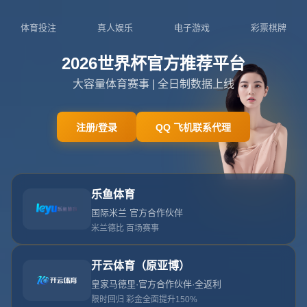
18787051070
admin@zhcn-shijubeizhibo.com
2
0
2
1
中
国
太
平
中
国
足
球
协
会
女
子
超
级
联
赛
第
八
轮
战
报
首页
2021中国太平中国足球协会女子超级联赛第八轮战报
2021中国太平中国足球协会女子超级联赛第八轮战报深度