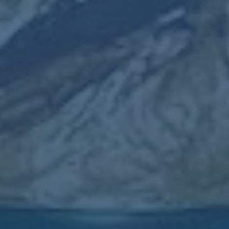
健康保险
汽车保险
房屋保险
人寿保险
旅行保险
商业保险
最新文章