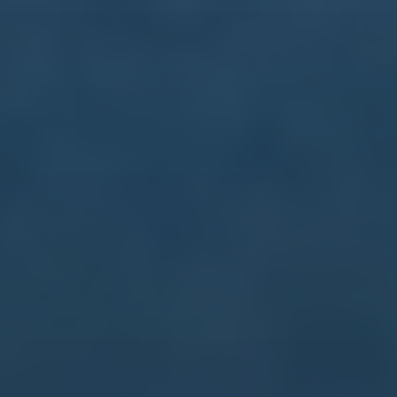
订阅新闻通讯
随时了解我们的最新动态！订阅我们的时事通讯即可收到独
家内容和特别优惠。
订阅我们的服务