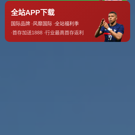
题，是长期缺乏清晰的技战术方向和稳定的队伍框架。
在这场1:3不敌日本的比赛中，中国队虽然没有拿到理想结
果，却在对抗与跑动上表现出一定改变。无论是前场的协同
逼抢，还是后场尝试的由守转攻，中国队的比赛节奏相比过
去那种被动退守的风格，已经出现了思路层面的转向。伊万
看重的，恰恰是这种“从不会到敢于尝试”的过程，他知道，
在面对日本这样的强队时，任何战术革新都得付出代价，而
这一次失利，可以被视作学习成本的一部分。