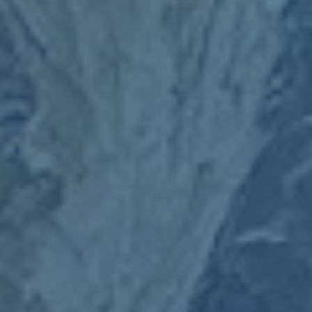
中国队1:3不敌日本，对于许多球迷来说，是一场再熟悉不
过的苦涩，但在伊万的视角下，它可以被视作一条新的起跑
线。悲观的人只看到比分，乐观的人会追问比分背后的原
因。如果说过去的失利更多让人感到迷茫，那么这一次，在
失败的阴影之外，至少还能看到一些方向性的线索 比如更
积极的压迫尝试，更勇敢的跑动覆盖，以及对差距的相对清
醒认识。