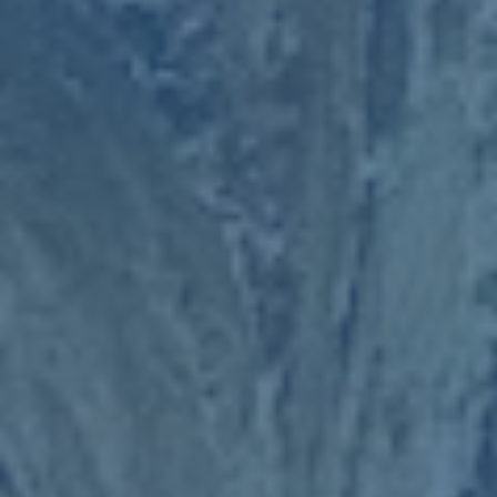
限的时间与资源内，尽可能构建一条清晰且可持续的升级路
径。
这条路径大致包括几个关键环节 一是明确技战术方向，坚
持以整体性、节奏感和攻守平衡为核心，而不是频繁更换风
格 二是给予教练团队足够时间，让球员真正理解并适应新
的战术要求，而不是因一两场失利就推倒重来 三是在国家
队与联赛之间建立更加顺畅的衔接机制，使得球员在俱乐部
的日常训练与国家队战术能够形成一致性，避免出现“回到
国家队就像另一个体系”的割裂感。
从1比3开始重新定义期待