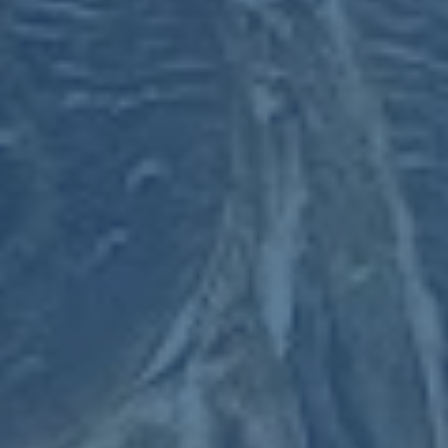
在这场中日对决中，有一个很细微却极具代表性的对比。当
日本队在比分领先后，仍然敢于在中后场短传渗透，耐心寻
找机会，而并非简单大脚解围；而中国队在比分落后、时间