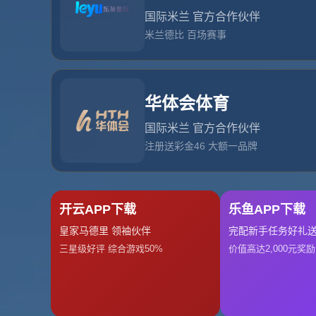
首页
恩师-对阵曼城 卡马文加攻防俱佳&处理球有
类别