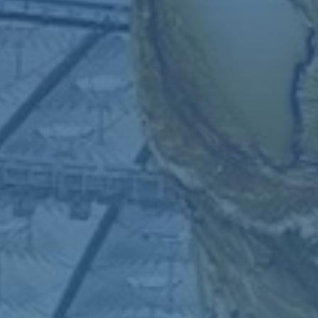
推荐新闻
最佳俱乐部评选皇马仅排名第三 克罗斯
发文嘲讽
2026世界杯滚球分析全站
用数字告诉你，凯恩十四年的加冕之路
多漫长、多艰难（数字揭秘：凯恩十四
年艰辛征程，终成王者）
中国攀岩联赛新赛季开启为假日经济注
入更多活力（好的，这是一个新角度
的）