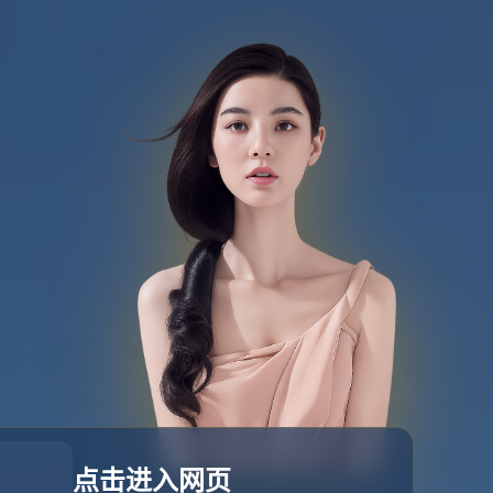
世俱杯决赛的团队
联系世俱杯决赛
率