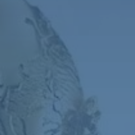
理完，这样一来，他拿球后便能迅速完成转身、回传或
无谓的盘带，而是优先采用两脚或三脚之内解决问题的
到自己身体的保护侧，第二脚直接交给前插的队友，让
不拖沓、不炫技、以效率优先”的中场哲学，而这同样离
，正确且迅速，往往比惊艳更重要。
获得了主教练的大量信任，这是事实，但信任背后更重
发阵容，而是通过细致的战术分工，为他划定了既能发
他更多向左侧移动，为边路的推进提供保护和支点；在
障。这样动态且清晰的边界一方面保证了球队整体结构
而言，最可怕的是“不知道自己在场上的第一任务是什
先防守，何时可以大胆向前。恩师对他强调的是：先承
像一场赌局，而像一套被反复演练过的程序。