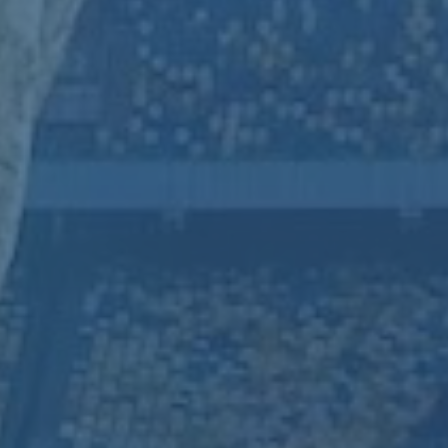
&处理球有效率”在对阵曼城这样的对手时究竟意味着什
路，试图拉扯皇马防线形状。在这一回合中，卡马文加
时，他并没有贸然伸脚，而是通过身体对抗将对方引导
似平淡的防守回合，充分展示了他在恩师指导下形成的
二是在下半场，皇马从后场发起的一次反击，由门将将
一脚向外的轻触，将球从自己脚前带到身体侧后方，借
于空当的队友。整个过程不过两秒，却有效避开了曼城
他处理球效率的缩影——简洁、准确，在光速逼抢下仍