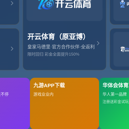
效率
恩师视角下的卡马文加 如何在强强对话中打磨攻防俱佳的
在伯纳乌的聚光灯下，对阵曼城这样的顶级豪门，每一次
这样的舞台原本可能意味着压力和失误，却在一位恩师式
效处理球能力的最佳课堂。当一名年轻中场能在高压逼抢
赋的体现，更是长期被“恩师”雕琢后的成果。