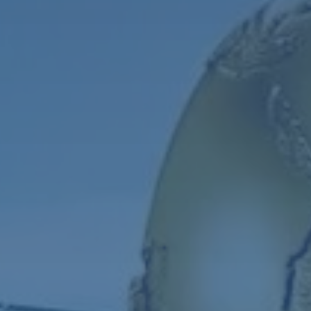
世界杯比分最新最新网址
2026-08-
05T02:00:02+08:00
世界杯滚球实时全站
2026-08-
04T02:00:02+08:00
2026世界杯滚球正规入
口地址
2026-08-
03T02:00:02+08:00