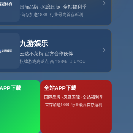
中场气质
触球都像被无限放大。对于年纪不大的卡马文加而言，
主教练的指引下，变成了他展示自己攻防全面属性与高
中保持冷静决策，在攻防转换间维持节奏，这不仅是天