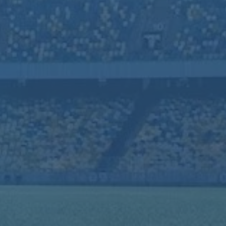
明白 球队的目标不会因此改变 他也不会因为短期挫折
更有力量 因为它让队员意识到 教练相信他们的能力 相
两个重要关键词 体系意识和长远眼光 体系意识意味
通过局部调整 维持整体框架的完整 长远眼光则代表
留下未来的隐患 当外界用“要不要马上签人”来简化复
思维模式不仅有助于保持赛季内的稳定 也能为年轻球员
系中的新支点
当然是一种打击 但在安帅的框架下 它也可以被视作检
皇马依旧能够多点进球 保持竞争力 那么当他伤愈回归
经有更多球员习惯在进攻中承担责任 更善于跑位与创造
题 他可以从一个更成熟的团队协作环境中受益 这正是
的作用 而是在用另一种方式守护他在更高层次舞台上的
度话题不断裹挟时 “不会因维尼受伤而签人 没他在我们