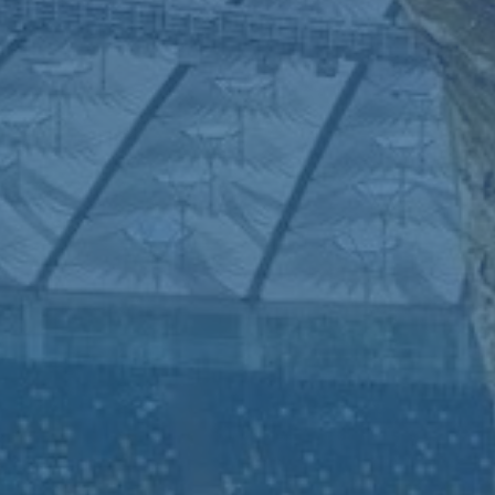
世界杯盘口实时全站
2026-08-
08T02:00:02+08:00
2026世界杯滚球高清最
新网址
2026-08-
08T02:00:02+08:00
世界杯外围网页版最新网
址
2026-08-
07T02:00:03+08:00