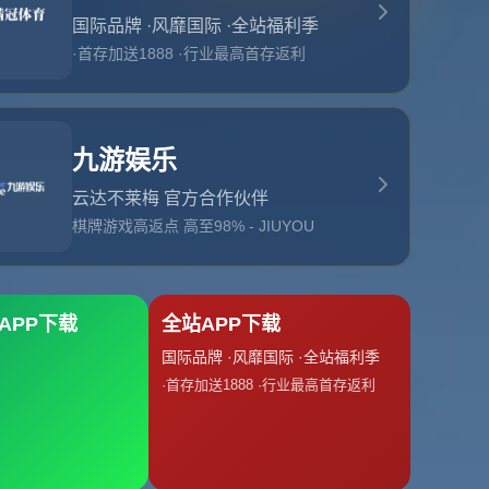
在某位超级球星身上的球迷来说，“核心受伤就等于进
斯受伤的话题时，他却给出了截然不同的态度——“不会
不是一句简单的安慰，而是对球队整体构架 战术理念
完成从“球星中心”向“体系优先”的转型。
维尼修斯无疑是进攻端最具爆点的球员之一 他的速度