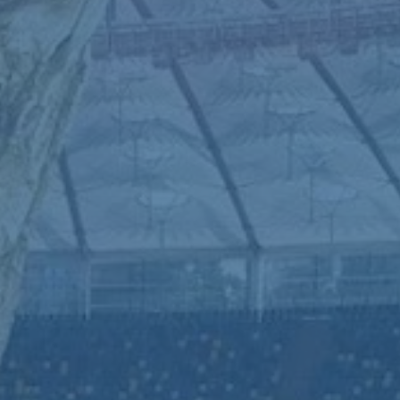
 释放其他球员的创造力 球队依然能够保持竞争力 这
缺阵时依靠整体运转维系水平的能力 而不是每逢伤病
可用的战术手段远不止“谁来替他站在左边路”那么简单
如 让更多进攻在右路或中路发起 让中场承担更大推
球员 也可以尝试不同形态的前场组合 用灵活走位和
守无法再只针对某一个球员布置 而是要面对一个整体
维尼修斯 依然能够制造足够的射门机会和进球
签人”的另一层含义 是安帅选择相信现有阵容的深度
全因为能力不足 而是缺少持续被信任的机会 当主帅在
会的球员就会意识到 自己在关键时刻并不被真正视为解
 当前阵容已经具备解决问题的条件 替补球员只要抓住
时间内提高全队的训练强度和比赛专注度
 更是心理问题 当球队头牌受伤 队友和球迷容易产生
神和自信心 安帅公开强调“没他在我们也能进球” 正是