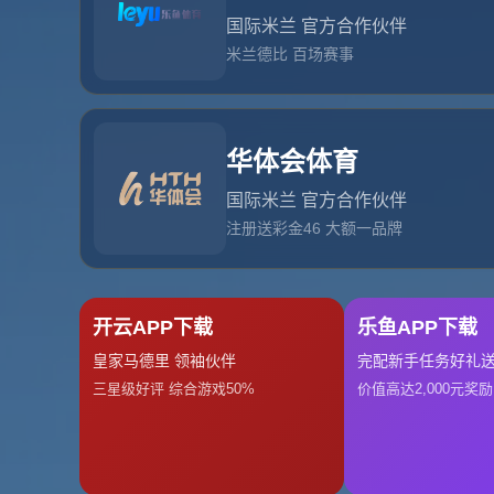
首页
安帅-不会因维尼受伤而签人 没他在我们也能
类别