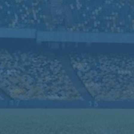
推荐新闻
国少前腰蒯纪闻持续“向前突进”展现潜
力
国际足联批准2025年俱乐部世界杯10
亿美元奖金方案 - WAM
意媒-皇马想签回迪亚斯 切尔西纽卡也
对他感兴趣
花70亿买下新世俱杯版权，却免费播？
2021中国太平中国足球协会女子超级联
赛第八轮战报
2025世俱杯分组出炉！皇马碰新月，曼
城、尤文同组（2025世俱杯抽签揭晓：
皇马对阵新月，曼城与尤文同组争锋）