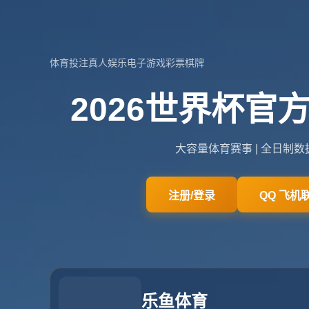
18787051070
admin@zhcn-shijubeizhibo.com
首页
安
帅
-
不
会
因
没
他
在
我
们
也