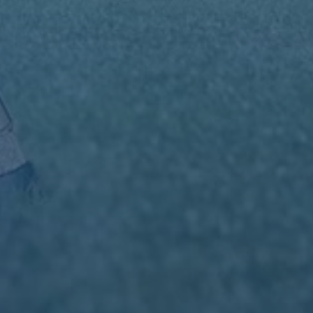
的语气表达出一种秩序感 在这套秩序中 球队优先于个
的积累 相信战术板上的预案 相信更衣室里那一双双仍然
就是一种强大的竞争力
订阅我们的服务