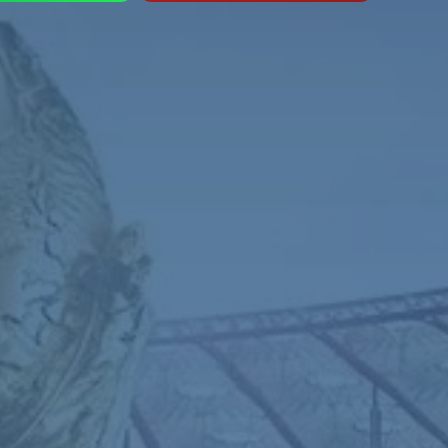
当他受伤时 外界本能地认为皇马需要立刻引进替代者
强调团队进攻和整体结构才是进球的真正来源 球队不
情绪牵着走 这种态度体现了一位顶级主帅对“体系价
签人”像是一种保守甚至固执的选择 但从管理与战术双
临时引援往往伴随着高成本 低融入度和对更衣室生态的
术轮换 也会对现有球员的信心造成影响 相比之下 他更
乐部中长期规划的尊重 也是对队内球员的一种信任宣言
我们也能进球” 绝不只是嘴上的硬气 而是建立在日常
全捆绑在某一名球员的单打独斗上 而是通过多点开花
路由轮换球员拉开宽度 中锋或伪9号则负责牵制和做墙
 一旦他因伤缺席 球队可以通过调整站位 提高中路渗透
进球能力不会随单一球员的缺阵而崩塌
不难发现他多次在关键球员受伤时完成战术自救 在皇
马以及中场球员的射门权重 来保持球队火力 在米兰时期