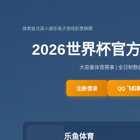
18787051070
admin@zhcn-shijubeizhibo.com
首页
世
界
杯
竞
猜
推
首页
世界杯竞猜推荐入口地址