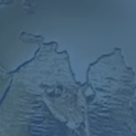
一旦看到这种夸张文案，就可以把它列入高危名单。最后是用
媒体讨论等方式交叉验证，哪怕是匿名反馈，也有一定参