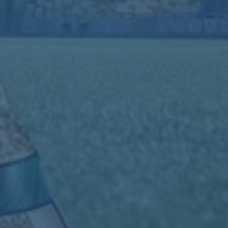
己的观点进行筛选。至于将世界杯竞猜视作高频收益渠
入口地址都无法改变其本质，你需要具备极强的资金管
往会出现大量广告和推广页面，这时可以用一个简化版
息 https加密 以及隐私条款，排除明显属于钓鱼或
推荐或分析文章，观察是否有实质性数据和逻辑，还是
“评价”“踩坑”“提款”等关键词，了解其他用户的反
用小额体验的方式，测试其稳定性和实际使用感受，而
，你能够在相对短的时间内，从庞杂的信息海洋中筛选