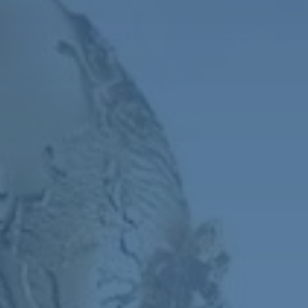
户反馈和口碑 可通过搜索相关评论 论坛帖子 社交
考价值。