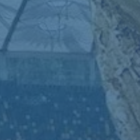
华盛顿特区（2025 国际足联俱乐部世
界杯（2025国际足联俱乐部世界杯落户
华盛顿特区）