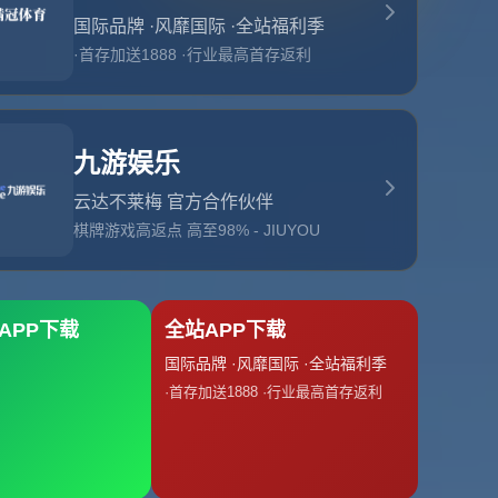
前资讯，夜里守着直播，和朋友一起讨论比分走势、射
惑并不是“要不要玩”，而是“去哪玩更放心”。琳琅满
推荐的世界杯竞猜推荐入口地址并不多，如何甄别、如
、平台选择、玩法策略到风险防范，系统梳理一份实用