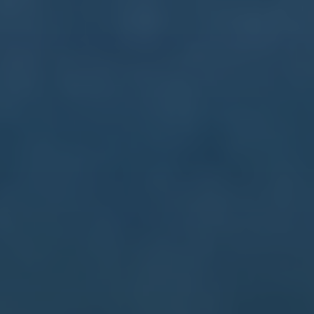
美元-腾讯新闻（国际足联宣布：2025年全新世俱
杯奖金高达10亿美元-腾讯新闻）
订阅新闻通讯
随时了解我们的最新动态！订阅我们的时事通讯即可收到独
家内容和特别优惠。
订阅我们的服务