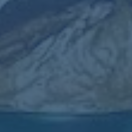
类别
健康保险
汽车保险
房屋保险
人寿保险
旅行保险
商业保险
最新文章