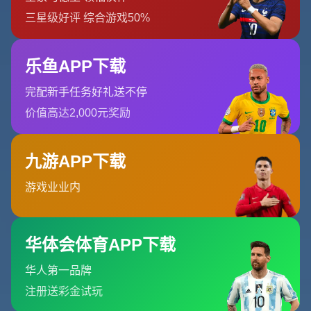
口。因此,_真正理解这一热门概念,不仅是找到“在哪儿押注”,
更是弄清“哪些入口值得信任”“哪些入口存在法律与安全隐
患”。
现实中,很多人并不区分“竞猜”“博彩”和“投机”,只看到朋友
圈、群聊甚至短视频平台不断推送所谓“热门入口”,便产生跟
风冲动。_这种被动接受信息、缺乏甄别的状态,正是热门入
口轻易扩散的根源_。如果缺乏风险意识,用户很容易在不知
不觉中滑向诈骗或者违法边缘,甚至卷入跨境赌博等高风险
行为。
热门入口形成的三大动力来源
要看懂“世界杯下注入口热门”现象,必须理解其背后至少三种
主要动力。
首先是情绪驱动。世界杯具有极强的情绪渲染力,国家荣
誉、球星效应、爆冷剧情,都在放大人们的“参与欲”。很多人