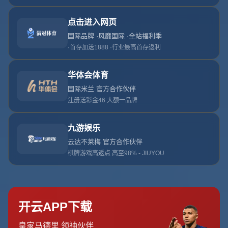
每逢世界杯临近,“世界杯下注入口热门”这一话题都会在网络
上迅速升温。人们一边期待顶级赛事带来的激情,一边又被
各种五花八门的“入口”所包围:有的打着数据分析旗号,有的
披着社交娱乐外衣,还有的以“稳赔不输”“私密通道”等噱头吸
引点击。在热度与诱惑叠加的环境下,如何看清这些入口背
后的真实逻辑,识别风险,避免在欢呼与焦虑之间迷失,正在成
为很多球迷绕不开的话题。尤其是在信息碎片化的今天,任
何关于世界杯投注的内容都可能被放大、拆解、再组合,在
不知不觉间影响你的判断与决策。
理解世界杯下注入口热门的真实含义
从表面上看,“世界杯下注入口热门”指的是那些访问量高、讨
论度大、被频繁转发和推荐的投注渠道。但在更深层次上,
它反映的是一种群体心理——当一项全球性赛事让情绪高度
集中时,所有与之相关的“参与方式”都会被迅速放大,包括合
法的竞猜平台、数据资讯网站,以及灰色甚至非法的博彩入