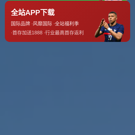
觉得仅仅看球不够,希望通过下注“表达立场”或“增加刺激”,于
是主动搜索各种入口。在这种氛围下,任何打着“官方通道”
“可靠盘口”的链接,都会在球迷之间快速传播。
其次是信息差驱动。大多数普通用户对博彩规则、赔率机
制、资金去向并不清楚,对“正规渠道”的判断也有限。当有人
声称“自己掌握内部情报”“有特殊入口能提高胜率”,就利用了
这种信息差。事实上,无论是传统体育博彩还是网络竞猜,概
率与风险从来没有捷径,所谓“稳赢入口”本身就是违背统计常
识的说法。_信息差越大,热门入口越容易被神化_。
第三是技术与平台驱动。搜索引擎、社交平台、短视频推荐
算法,会根据用户行为不断推送相关内容。当你搜索过一次
“世界杯下注入口”,接下来看到的极有可能是更多相似信息,
包括攻略、链接、所谓专家分析等。长此以往,用户会误以
为“大家都在下注”,从而形成一种被动的“群体共识”。这种算
法放大效应,也是“热门入口”从小范围传播走向大规模扩散的
重要原因。