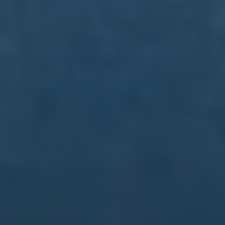
订阅我们的服务
首页
关于我们
服务
团队
新闻中心
联系我们
联系我们
18787051070