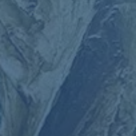
最新文章
世界杯盘口实时全站
2026-08-
08T02:00:02+08:00
2026世界杯滚球高清最新
网址
2026-08-
08T02:00:02+08:00