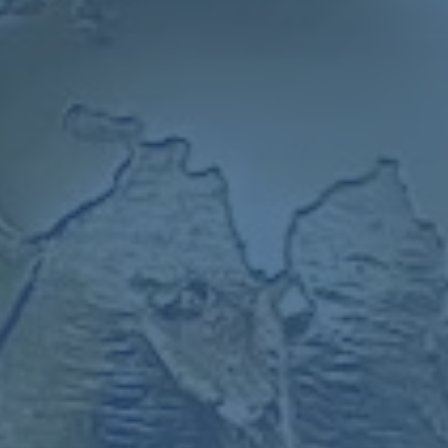
世界杯买球APP下载
世界杯买球APP下载指南与安全使用全解析
每逢世界杯到来，除了精彩的比赛本身，围
绕足球衍生出的各种应用也迅速升温。其
中，关于世界杯买球APP下载的讨论尤为火
热。很多球迷希望通过手机应用更方便地关
阅读更多