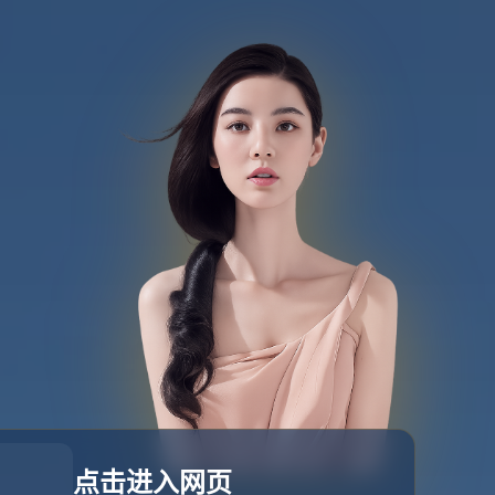
世俱杯决赛的团队
联系世俱杯决赛