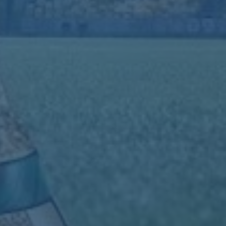
界杯，除了看球本身的激情，如何更专业地
参与世界杯外围，成为很多球迷心中的新课
题。有人盲目跟单，有人凭感觉下注，结果
往往是喜忧参半。要想在这场全球盛宴中不
只
阅读更多