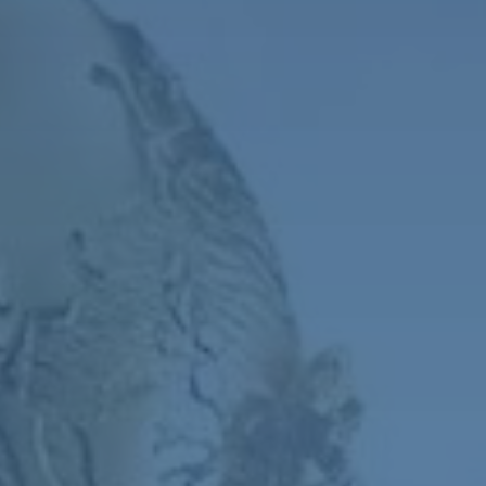
真正有价值的分析，从来不只是数字游戏，
而是对球队周期、赛制变化与区域
阅读更多