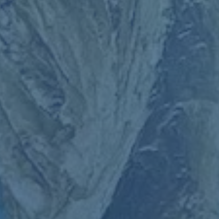
最新文章
世界杯比分最新最新网址
2026-08-
05T02:00:02+08:00
世界杯滚球实时全站
2026-08-
04T02:00:02+08:00