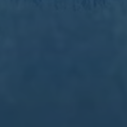
订阅我们的服务
首页
关于我们
服务
团队
新闻中心
联系我们
联系我们