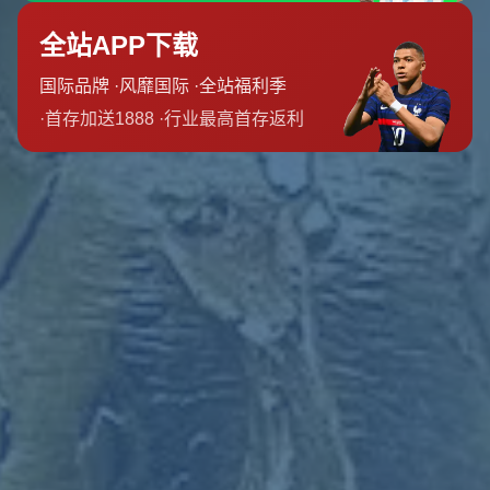
面，保持赛事的观赏性和悬念，是FIFA需要认真思考的问
题。 抽签：点燃期待的第一把火 无论争议如何，抽签仪式
的到来，无疑将为新版世俱杯注入第一波实质性的热度。分
组情况、潜在的强强对话、黑马的诞生土壤，都将成为媒体
和球迷热议的焦点。一个精彩的抽签结果，能够瞬间提升外
界对赛事的期待值。人们关注的不仅是传统豪门将如何分庭
抗礼，更期待那些来自足球“新兴市场”的球队，能否借助抽
签获得一个相对有利的分组，从而有机会创造惊喜。 新版
世俱杯的未来，系于多方博弈和共同努力。它能否真正成为
比肩世界杯的俱乐部盛事，能否在商业成功与竞技体育精神
之间找到完美平衡，能否克服重重挑战，这一切的答案，或
许在首届赛事鸣哨开赛后，才会逐渐清晰。而即将到来的抽
签，将是这一切序幕的正式拉开。
本文关键词:
世俱杯决赛