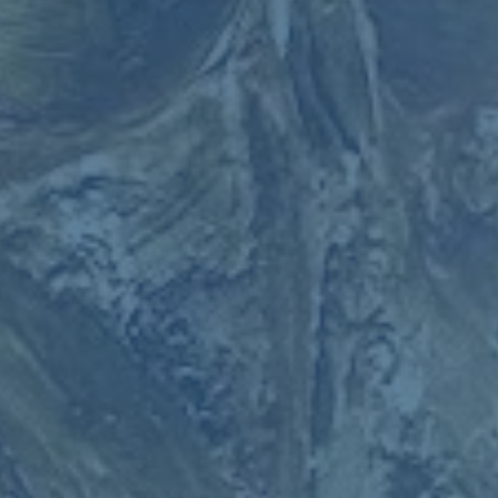
类别
健康保险
汽车保险
房屋保险
人寿保险
旅行保险
商业保险