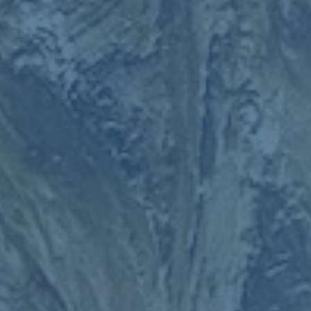
本文关键词:
世俱杯决赛
类别
健康保险
汽车保险