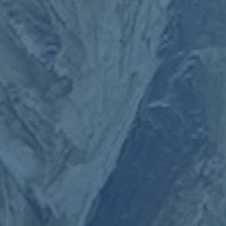
房屋保险
人寿保险
旅行保险
商业保险
最新文章
2026世界杯滚球高清最新
网址
2026-08-
08T02:00:02+08:00