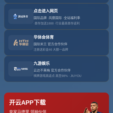
2025国际足联世俱杯冠军奖杯发布 - 体育频道
引言：全新奖杯揭幕，足球盛宴再掀热潮
随着2025年国际足联世俱杯的临近，全球足球迷的目光再
次聚焦在这项顶级俱乐部赛事上。近日，国际足联正式发布
了2025年世俱杯的冠军奖杯，这一全新设计不仅象征着足
球的最高荣誉，更展现了赛事的创新与未来愿景。作为体育
频道的焦点话题，本文将带你深入了解这款奖杯的设计理
念、背后的故事以及它对足球世界的意义。让我们一起揭开
这场足球盛宴的新篇章！
奖杯设计：融合传统与现代的象征
2025年国际足联世俱杯冠军奖杯的设计堪称一次视觉革
命。据官方透露，这款奖杯以“地球与足球的交融”为灵感，
整体造型呈现出流线型的地球轮廓，象征着足球运动的全球