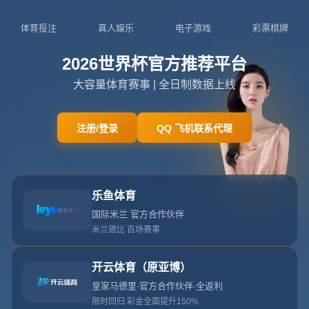
18787051070
admin@zhcn-shijubeizhibo.com
2
0
2
5
国
际
足
联
世
俱
杯
冠
军
奖
杯
发
布
-
体
育
频
道
首页
2025国际足联世俱杯冠军奖杯发布 - 体育频道