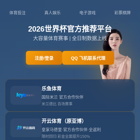
18787051070
admin@zhcn-shijubeizhibo.com
不
满
高
层
镜
报
：
德
布
劳
内
不
会
踢
世
俱
杯
以
防
伤
病
影
响
找
新
东
家
首页
不满高层镜报：德布劳内不会踢世俱杯以防伤病影响找
新东家