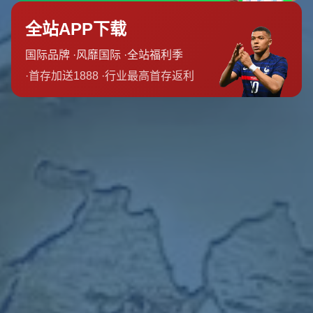
以历史案例来看，类似的情况并非首次发生。2019年，利
物浦球员萨拉赫也曾因伤病风险选择缺席部分非关键赛事，
最终在转会传闻中保持了良好的市场价值。德布劳内显然也
深谙此道，
理性抉择
不仅是对自身职业生涯的负责，也是在
为未来铺路。
伤病对转会市场的深远影响
对于顶级球员而言，伤病史是转会谈判中的重要考量因素。
一旦球员在关键时刻受伤，不仅会影响现有合同的续约谈
判，还可能让潜在东家对其身体状况产生疑虑。德布劳内显
然不愿冒这样的风险。他在过去几年中已经多次因伤缺席比
赛，
如果再次受伤
，可能会让新东家对其耐久性打上问号。
尤其是在如今的转会市场中，俱乐部更倾向于签约状态稳
定、风险较低的球员。德布劳内选择缺席世俱杯，正是为了
向潜在买家证明：
他依然是那个值得信赖的中场大脑
。这一
决定虽然可能让曼城球迷感到失望，但从职业规划的角度来
看，却不失为一个明智之举。