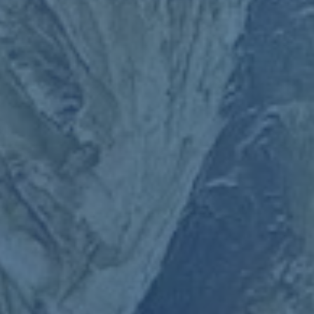
健康保险
汽车保险
房屋保险
人寿保险
旅行保险
商业保险
最新文章
世界杯盘口实时全站