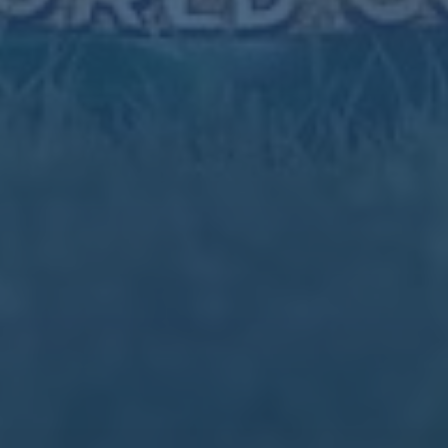
订阅新闻通讯
随时了解我们的最新动态！订阅我们的时事通讯即可收到独
家内容和特别优惠。
订阅我们的服务