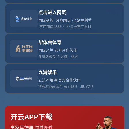
不满高层镜报：德布劳内不会踢世俱杯以防伤病影响找新东
家
前言：德布劳内的抉择引发热议
在足球世界里，球员的职业生涯规划往往比一场比赛的胜负
更为重要。近日，曼城核心德布劳内因不满俱乐部高层安
排，决定缺席世俱杯的消息引发了广泛关注。据《镜报》报
道，这位比利时球星此举是为了避免潜在伤病，保护自身状
态，以便在未来寻找新东家时占据更有利的位置。这一决定
不仅让人对德布劳内的职业态度产生思考，也让人们开始关
注球员与俱乐部之间的博弈关系。究竟是什么原因促使他做
出如此选择？让我们一探究竟。
德布劳内缺席世俱杯的背后原因
德布劳内作为曼城的中场核心，近年来一直是球队不可或缺
的一员。然而，频繁的比赛日程和高强度的对抗让这位32
岁的球员饱受伤病困扰。据悉，德布劳内对俱乐部高层在赛