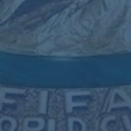
国际足联宣布世俱杯从2025年起扩大到32队，类
似世界杯模式（国际足联：世俱杯2025年起扩军
至32队，全面接轨世界杯赛制）
新闻分析：抽签在即，新版世俱杯前景如何？（抽
签只是序幕：新版世俱杯将如何改写足坛权力版
图？）
每体：马约拉尔加盟赫塔费的交易已经接近完成
西甲-魔笛点射米利唐头球 皇马2-3联赛首败跌至
第二
卡瓦哈尔-希望纳乔留在皇马 他对我们非常重要
体卫融合让老年人乐享健康