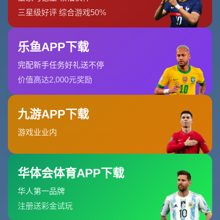
程安排上的决策感到不满，尤其是世俱杯这样对体能要求极
高的赛事。他担心，一旦在比赛中受伤，将直接影响自己在
转会市场上的价值。
此外，德布劳内的合同将在2025年到期，关于他未来去向
的传闻从未停止。无论是沙特联赛的高薪诱惑，还是其他欧
洲豪门的橄榄枝，他都需要以最佳状态迎接可能的转会谈
判。因此，
避免伤病
成为了他的首要目标，而缺席世俱杯无
疑是这一策略的一部分。
球员与俱乐部利益的冲突
在现代足球中，球员与俱乐部之间的利益冲突并不少见。俱
乐部往往希望球员全力以赴，甚至不惜牺牲个人健康来争取
荣誉；而球员则更倾向于保护自己的职业寿命，尤其是在合
同临近到期时。德布劳内的决定正是这种矛盾的缩影。