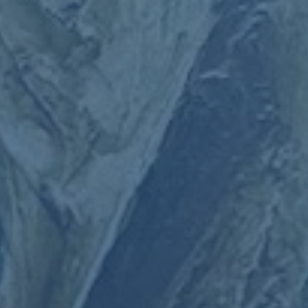
最新文章
世界杯盘口实时全站
2026-08-
08T02:00:02+08:00
2026世界杯滚球高清最新
网址
2026-08-
08T02:00:02+08:00
世界杯外围网页版最新网
址