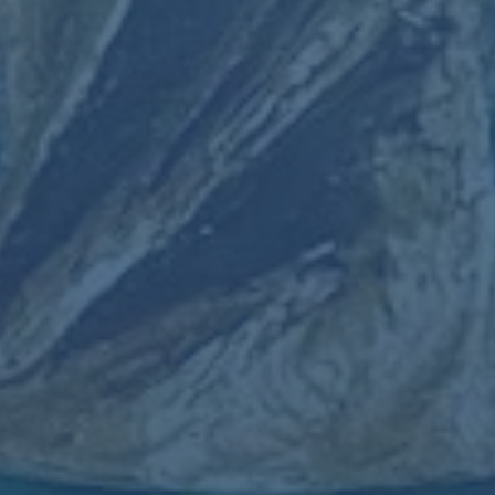
2026-08-
07T02:00:03+08:00
推荐新闻
独行侠加时赛6中0不进球，马尔卡宁补扣得手领先
7分锁定胜局
国际足联将宣布2025年俱乐部世界杯体育场（国
际足联即将揭晓2025年俱乐部世界杯比赛场地）
世俱杯-国际足联俱乐部世界杯（全球俱乐部巅峰
对决-国际足联世俱杯）
6球大胜印尼，中国女足强势晋级亚洲杯四强