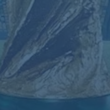
2025世俱杯分组出炉！皇马碰新月，曼城、尤文
同组（2025世俱杯抽签揭晓：皇马对阵新月，曼
城与尤文同组争锋）
2025年FIFA世俱杯费城赛程公布门票预售开启一场
足球盛宴 ...
世界杯滚球开户入口地址
TA-尽管门迪受伤 但皇马不会召回弗兰-加西亚
2025澳门世界杯参赛名单公布，樊振东决定不参
赛（樊振东无缘2025澳门世界杯，名单揭晓后谁
将填补王者空白？）
最佳俱乐部评选皇马仅排名第三 克罗斯发文嘲讽