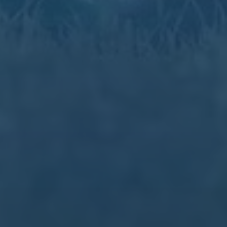
订阅新闻通讯
随时了解我们的最新动态！订阅我们的时事通讯即可收到独
家内容和特别优惠。
订阅我们的服务
首页
关于我们