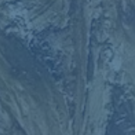
本文关键词:
世俱杯决赛
类别
健康保险
汽车保险