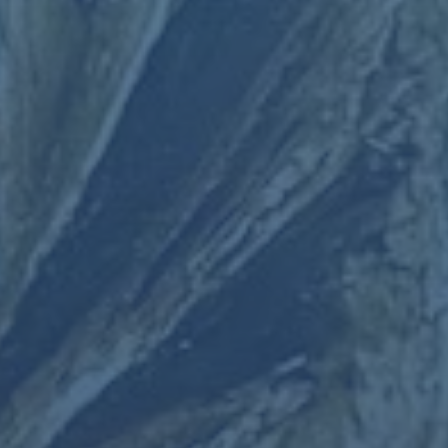
世界杯外围网页版最新网
址
2026-08-
07T02:00:03+08:00
世界杯买球APP下载
2026-08-
07T02:00:02+08:00
推荐新闻
木塔力甫临战伤退 陈宇浩补选进国奥