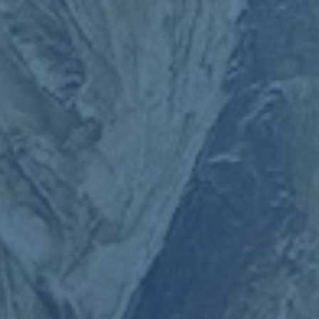
房屋保险
人寿保险
旅行保险
商业保险
最新文章
2026世界杯滚球高清最新
网址
2026-08-
08T02:00:02+08:00