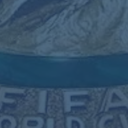
阿扎尔-目前无意离开皇马 想证明我配得上更多时
间
中马协关于举办2025浪琴表国际马联场地障碍世
界杯（中马协筹办2025浪琴表国际马联场地障碍
世界杯盛事）
世体-皇马允许劳尔与黄潜进行谈判并愿放他离开
世界体坛明星集体“辉映鹭岛” 两大顶级体育赛事亮
点前瞻解读
世界杯滚球开户最佳
2025女五联赛大幕拉开 14支队伍角逐冠军荣耀