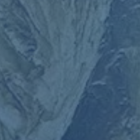
健康保险
汽车保险
房屋保险
人寿保险
旅行保险
商业保险
最新文章
世界杯盘口实时全站