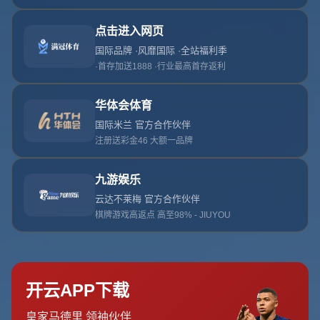
沙特媒体：马尔科-席尔瓦同意从世俱杯开始执教利雅得新
月
引言：重磅转会消息引发热议
近日，沙特足球圈传来一则令人振奋的消息：据沙特媒体报
道，富勒姆主教练马尔科-席尔瓦已正式同意从即将到来的
世俱杯开始，接手沙特豪门利雅得新月。这一消息不仅点燃
了球迷的热情，也让人们对利雅得新月在未来国际赛场上的
表现充满期待。马尔科-席尔瓦作为一位经验丰富的欧洲教
练，他的到来是否能为沙特足球带来新气象？让我们一探究
竟。
马尔科-席尔瓦的执教背景与风格
马尔科-席尔瓦，这位葡萄牙籍教练在欧洲足坛早已声名鹊
起。他曾执教过埃弗顿、沃特福德等多支英超球队，目前在
富勒姆的表现也颇为亮眼。他的战术风格以
攻守平衡
和
灵活
变阵
著称，尤其擅长在比赛中根据对手特点调整策略。沙特