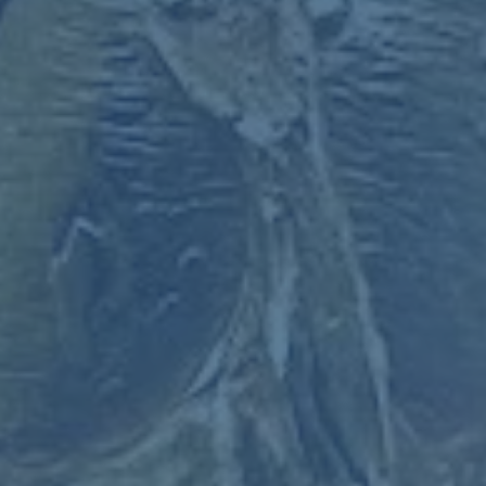
对沙特足球的潜在影响
马尔科-席尔瓦的到来，不仅仅是对利雅得新月的一次提
升，更可能是沙特足球整体发展的一个信号。近年来，沙特
联赛通过高薪吸引了众多国际球星和教练，试图提升联赛的
全球影响力。席尔瓦的加盟，或许会带动更多欧洲教练和球
员关注沙特市场，从而进一步推动联赛的职业化进程。
与此同时，他的执教风格和理念也有望对沙特本土球员产生
深远影响，尤其是在技战术层面。如果他能在
世俱杯
中带领
利雅得新月取得佳绩，这将为沙特足球树立一个新的标杆，
激励更多年轻球员和教练追求更高的目标。
球迷与媒体的期待
自沙特媒体爆出这一消息以来，球迷和评论员们对此议论纷
纷。许多人认为，马尔科-席尔瓦的到来将为利雅得新月注
入新的活力，尤其是在国际赛场上。而一些分析人士则表
示，席尔瓦需要尽快适应沙特足球的文化和环境，才能真正