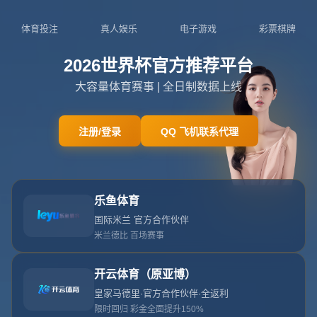
18787051070
admin@zhcn-shijubeizhibo.com
2
0
2
5
世
俱
杯
下
月
抽
签
首
次
由
3
2
队
参
赛
（
2
0
2
5
世
俱
杯
抽
签
即
将
开
启
，
3
2
队
首
次
齐
聚
角
逐
）
首页
2025世俱杯下月抽签首次由32队参赛（2025世俱杯抽
签即将开启，32队首次齐聚角逐）