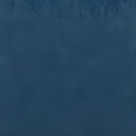
家内容和特别优惠。
订阅我们的服务
首页
关于我们
服务
团队