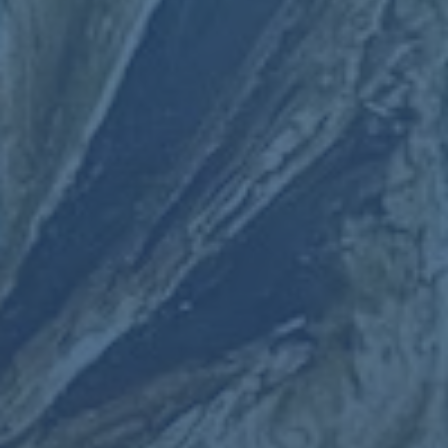
2026-08-
06T02:00:03+08:00
世界杯比分最新最新网址
2026-08-
05T02:00:02+08:00
推荐新闻
阿里巴巴冠名世俱杯为期8年，中国也能办世俱杯
了？（阿里巴巴签约8年冠名世俱杯，中国是否有
望成为东道主？）
马刺主场强势击败灰熊，灰熊惨遭五连败打击