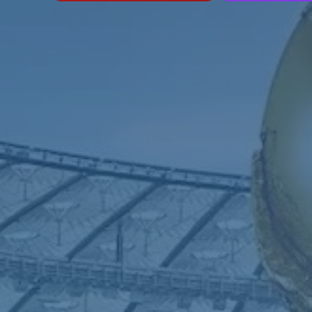
健康保险
汽车保险
房屋保险
人寿保险
旅行保险
商业保险
最新文章