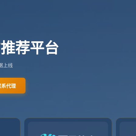
关于世俱杯决赛
服务
单独服务
新闻中心
杯
亚
洲
区
预
选
赛
：
阶
段
（
2
0
2
6
世
界
功
挺
进
第
二
轮
）