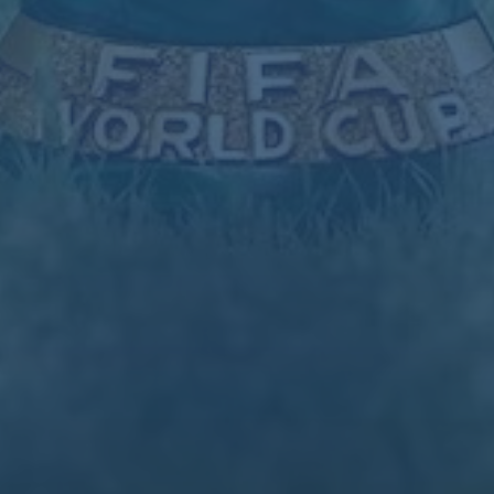
收到独家内容和特别优惠。