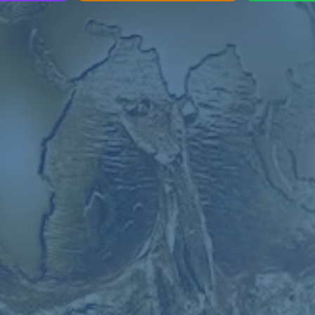
来了更多期待。究竟是什么让越南队在竞争激烈的亚洲区
故事与意义。
越南队晋级背后的实力提升
越南足球近年来取得了显著进步，尤其是在国际赛事中的
亮眼发挥，越南队逐步奠定了区域强队的地位。
在2026
队配合和战术执行力。无论是进攻端的犀利，还是防守端
值得一提的是，越南足协在青训体系上的投入也为国家队
积累了丰富经验，他们的加入让球队阵容更加均衡。
这种
预选赛第二阶段的关键
。
直接晋级第二阶段的意义
2026年世界杯亚洲区预选赛
的赛制中，直接晋级第二阶段
中在更高水平的对决上。这不仅节省了体能和资源，也为