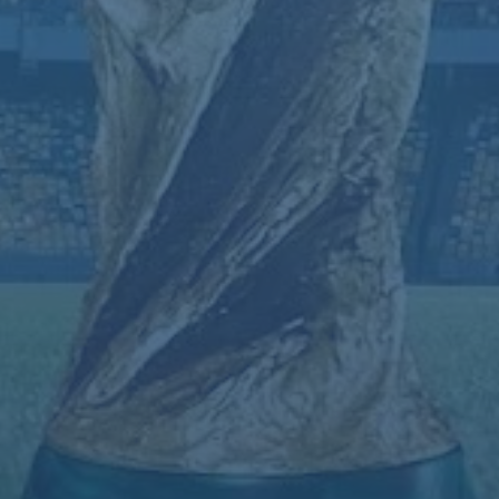
如日本、韩国、伊朗等传统强队都是难以逾越的高山。
在2
一步提升技战术水平，同时在心理层面做好充分准备。
与此同时，世界杯扩军为亚洲球队提供了更多出线名额，
前的上升势头，并抓住每一次比赛的机会，冲击世界杯正
南足球书写新篇章的契机
。
本文关键词:
世俱杯决赛