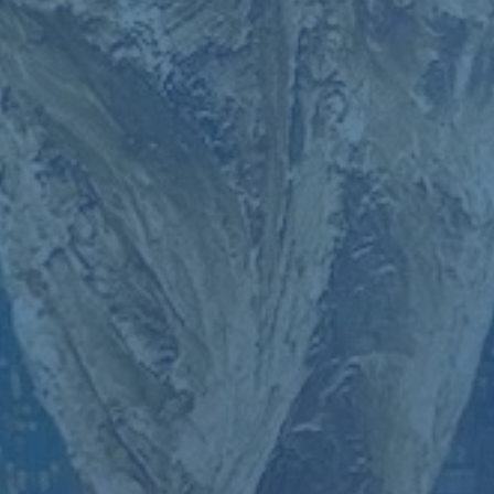
次历史性的突破，标志着他们在亚洲足坛的地位进一步提
此外，直接晋级也为越南队带来了心理上的优势。面对接
或许将成为他们在预选赛中走得更远的重要推动力
。同时
队输送新鲜血液。
案例分析：越南队近年来的关键
回顾越南队近几年的表现，有几场比赛尤其值得一提。例如
赛中虽惜败，但他们的表现赢得了广泛赞誉。这场比赛展
2026年世界杯亚洲区预选赛的准备阶段
，这样的经验无疑
再比如，越南队在东南亚锦标赛中的多次夺冠，也证明了
长期磨合和教练组科学指导的结果。
通过这些案例，我们
力的必然体现
。
未来展望：挑战与机遇并存
尽管直接晋级预选赛第二阶段是一个重要的里程碑，但越