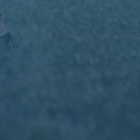
订阅我们的服务