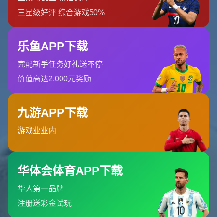
的最新体育动态，如球员伤病情况、转会传闻（虽非官方确
认，但会基于事实报道动态）等。
* 深度与独家：除了常规新闻，官方渠道往往能提供更具深
度的分析和独家内容，例如对关键球员或教练的专访，或是
对赛事历史、文化背景的挖掘，这些都是普通体育新闻难以
企及的。 三、案例分析：曼城登顶与新赛制的期待 以近期
的世俱杯为例，欧洲冠军
曼彻斯特城俱乐部
的强势表现，最
终捧起了冠军奖杯，再次印证了欧洲足球在世界俱乐部层面
的统治力。然而，其他大洲的球队，如来自南美的弗鲁米嫩
塞，也展现了不俗的实力和独特的风格，为比赛增添了诸多
看点。通过关注世俱杯官方平台的报道，我们可以清晰回顾
曼城的夺冠之路，分析其战术特点，同时也能了解到其他参
赛队伍的精彩瞬间和面临的挑战。 展望未来，国际足联已
宣布对世俱杯进行重大改革，从2025年起将扩军至32支球
队，改为四年一届。这一变革无疑将极大地提升赛事的规
模、竞争激烈程度和全球关注度。届时，关于新的赛制解
读、参赛名额分配、各大洲预选赛的最新体育动态与赛事报
道，将成为球迷们关注的焦点。权威的官方信息渠道，在此
时将扮演更为重要的角色，帮助我们理解这一历史性的转
变。 四、球迷如何有效获取世俱杯资讯 对于热衷于世俱杯
的球迷而言，除了守候在电视机前观看直播，及时获取全面
的体育新闻和深度分析同样重要。 1. 关注官方渠道：将世
俱杯官方平台设为首选信息源，订阅其社交媒体账号或APP
推送。 2. 参考主流体育媒体：结合知名体育媒体的报道，