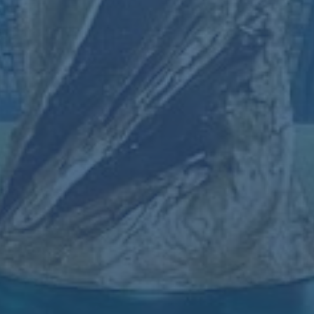
推荐新闻
体卫融合让老年人乐享健康
TA-居勒尔仍在进行单独训练 他无法出战本轮联赛
求购戴维斯 皇马计划3500万欧+浮动条款满足拜
仁
6球4助攻！官方-罗德里戈当选皇马11月最佳球员
六台主持人：皇马今年夏窗将花费近4亿欧引援
中国足协举办2024赛季赛事裁判判罚尺度媒体宣
讲会圆满召开