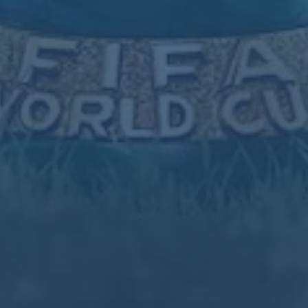
订阅新闻通讯
随时了解我们的最新动态！订阅我们的时事通讯即可收到独
家内容和特别优惠。
订阅我们的服务