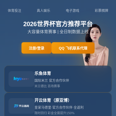
18787051070
admin@zhcn-shijubeizhibo.com
综
合
新
闻
-
世
俱
杯
官
方
平
台
｜
最
新
体
育
动
态
与
赛
事
报
道
首页
综合新闻- 世俱杯官方平台｜ 最新体育动态与赛事报道