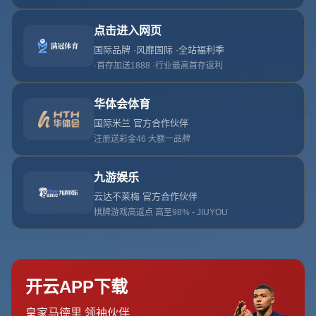
好的，这是一篇符合您要求的SEO文章： 综合新闻 世俱杯
官方平台 最新体育动态与赛事报道 足球，这项风靡全球的
运动，总能点燃亿万人的激情。而在俱乐部层面，国际足联
世俱杯（FIFA Club World Cup）无疑是皇冠上的一颗璀璨
明珠。这里汇聚了各大洲的冠军王者，是检验俱乐部真实力
与全球影响力的终极试炼场。想要第一时间掌握这项顶级赛
事的脉搏，洞悉各大豪门的最新动向，一个权威且全面的信
息枢纽至关重要。本文将带您深入了解世俱杯的魅力，并探
讨如何通过可靠渠道，如世俱杯官方平台，获取最前沿的最
新体育动态与赛事报道。 一、世俱杯：不止于竞技的足球
盛宴 国际足联世俱杯，不仅仅是一项锦标赛，它更是一个
文化交流的平台。来自不同大洲、拥有迥异战术风格的顶尖
俱乐部在此碰撞，为全球球迷呈现了风格各异的足球艺术。
无论是欧洲豪门的精妙传控，还是南美劲旅的奔放不羁，亦
或是亚非球队的坚韧冲击，都在世俱杯的舞台上得到了淋漓
尽致的展现。
这项赛事的重要性不言而喻
，它不仅代表了俱
乐部层面的至高荣誉，也是衡量一个俱乐部乃至一个大洲足
球发展水平的标尺。 二、聚焦核心：为何关注世俱杯官方
信息 在信息爆炸的时代，获取准确、及时的体育资讯对于
球迷和业界人士都至关重要。对于世俱杯这样的顶级赛事，
信息来源的权威性尤为关键。 * 准确性保障：世俱杯官方
平台通常是第一手信息的发布者，无论是赛程调整、参赛名
单确认，还是独家采访、幕后花絮，其准确性远非一般媒体
可比。 * 全面性覆盖：一个优秀的官方平台会提供全方位
的赛事报道，从赛前分析、实时战报到赛后总结，以及相关