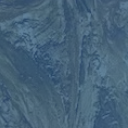
类别
健康保险
汽车保险
房屋保险
人寿保险
旅行保险
商业保险
最新文章