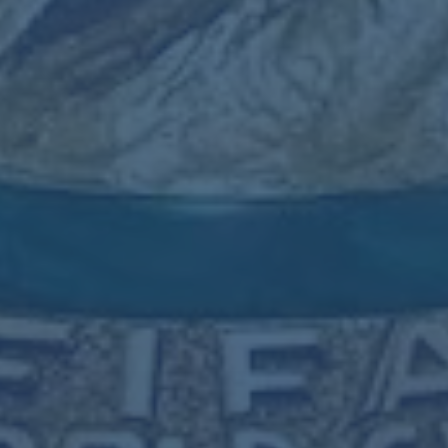
推荐新闻
全国性滑板赛事首次在农村地区举办 - 文旅-（农
村地区首次迎来全国滑板赛事 - 文旅融合新亮点）
2025年FIFA世俱杯官方用球公布_央广网 -
（“2025年FIFA世俱杯专用球正式亮相”）
2025世俱杯抽签结果确认
2025年世俱杯分组揭晓！梅西幸遇强敌，巴黎马
竞同组，曼城 ...
山西男篮官宣：杰伦·诺威尔与乔治·康迪特正式加
盟球队！