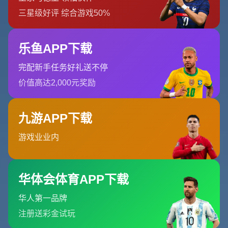
各大洲的顶级俱乐部冠军。2025年的赛事将首次扩军至32
支球队，比赛规模和关注度都将达到新高度。而所谓的
世俱
杯 2025 官方入口
，指的是国际足联提供的官方网站、官方
应用程序以及授权的票务平台等渠道。这些入口不仅是获取
赛事资讯的窗口，也是球迷参与互动、购买门票的唯一安全
途径。
通过官方入口，您可以实时了解比赛日程、参赛球队、举办
城市等信息。值得一提的是，FIFA 始终强调通过官方渠道
获取信息的重要性，以避免落入非官方平台的欺诈陷阱。
如何找到世俱杯 2025 官方入口
要接触到
世俱杯 FIFA Club World Cup 2025 官方入口
，
最直接的方式是访问国际足联的官方网站（FIFA.com）。
在这里，您可以找到专门为2025年世俱杯设立的页面，包
含赛事新闻、直播安排以及票务信息。此外，FIFA 官方还
推出了移动端应用，方便球迷随时随地查看动态。