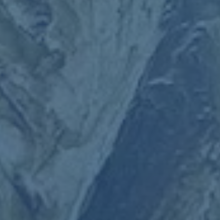
类别
健康保险
汽车保险
房屋保险
人寿保险
旅行保险
商业保险
最新文章