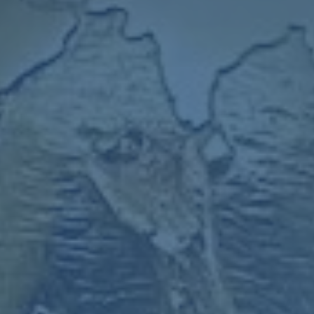
此外，官方入口还提供多语言支持和本地化服务。无论您身
处哪个国家，都可以通过
FIFA Club World Cup 2025 官方
入口
找到适合自己的内容和服务。这种便捷性和权威性是其
他渠道无法比拟的。