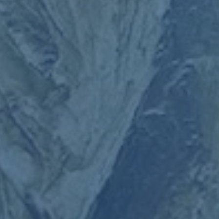
房屋保险
人寿保险
旅行保险
商业保险
最新文章
2026世界杯滚球高清最新
网址
2026-08-
08T02:00:02+08:00