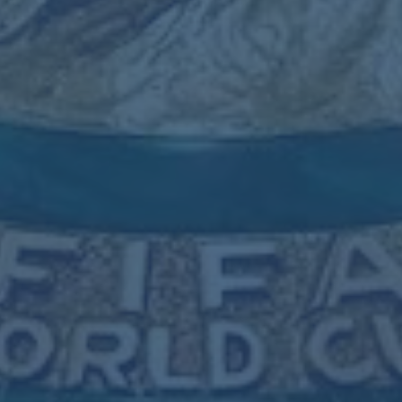
2025（2025足球世俱杯直播在线-世界俱乐部杯
滚球盛宴）
新闻分析：抽签在即，新版世俱杯前景如何？ - 体
育频道- 光明网
官方：2025世俱杯已确定19支参赛队，6月15日至
7月13日举行（官方公布：2025世俱杯19队参赛名
单敲定，6月15日激战至7月13日）
鲍梦晓将担任U-17女足亚洲杯决赛第一助理裁判员
广东队投篮精准反击迅猛，进攻空间广阔战术清晰
明确