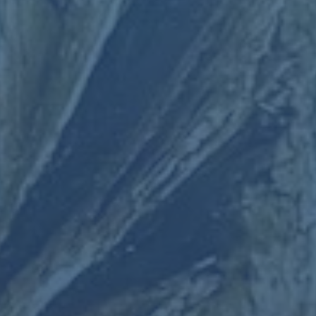
世界杯外围网页版最新网
址
2026-08-
07T02:00:03+08:00
世界杯买球APP下载
2026-08-
07T02:00:02+08:00
推荐新闻
國際足聯確認2025年的世俱盃擴軍為32隊（國際
足聯宣布2025年世俱盃將擴充至32支球隊）
足球世俱杯在线直播观看-世界俱乐部杯滚球