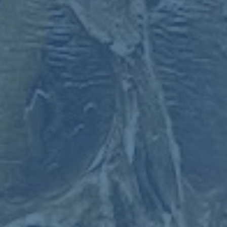
将为赛事的全球推广注入新活力。无论是通过直播平台还是
短视频内容，赛事的相关信息都能以更贴近年轻观众的方式
传播，进一步扩大
世俱杯
的影响力。
未来展望：中国品牌与国际体育的深度融合
此次合作只是一个开始，未来随着更多中国企业参与到国际
体育赛事中，中国的商业力量与体育文化将在全球范围内产
生更深远的影响。无论是技术支持、品牌赞助还是市场推
广，中国企业都将扮演越来越重要的角色。而
2025国际足
联世俱杯
作为这一趋势的起点，必将成为中国品牌走向世界
的一个重要窗口。
通过这一合作，我们有理由相信，中国品牌不仅能在本土市
场大放异彩，更能在国际舞台上展现出独特的魅力与实力。
这不仅是对中国企业的一次肯定，也是对全球体育产业多元
化发展的一次有力推动。