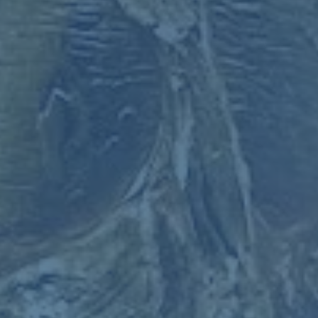
感受到这项运动的多样性和包容性。无论是球星的个人表
现，还是团队的战术博弈，都将成为讨论的焦点。更重要的
是，这项赛事为新兴俱乐部提供了与顶级豪门同台竞技的机
会，
激励更多年轻球员和球队
追逐梦想。
五、备战观赛：提前了解参赛球队
在
国际足联俱乐部世界杯
正式开赛前，建议球迷们提前了解
参赛球队名单和赛程安排。目前，部分大洲的冠军球队已通
过预选赛脱颖而出，而欧洲和南美的主力队伍也将在未来几
个月内确定。关注这些球队的最新动态，例如球员伤病情
况、转会新闻等，将有助于你更深入地理解比赛进程。
本文关键词:
世俱杯决赛