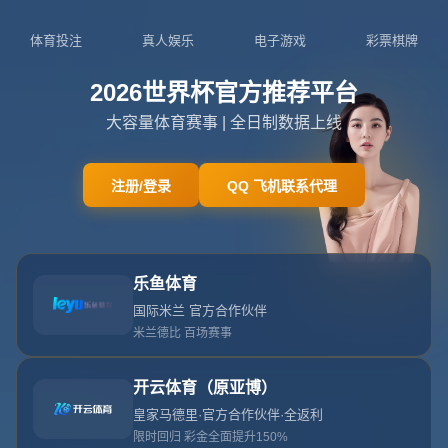
18787051070
admin@zhcn-shijubeizhibo.com
2
0
2
5
足
球
世
俱
杯
-
国
际
足
联
俱
乐
部
世
界
杯
-
2
0
2
5
赛
季
世
俱
杯
直
播
（
2
0
2
5
世
俱
杯
：
国
际
足
联
俱
乐
部
世
界
杯
全
新
赛
季
直
播
）
首页
2025足球世俱杯-国际足联俱乐部世界杯-2025赛季世
俱杯直播（2025世俱杯：国际足联俱乐部世界杯全新赛季
直播）