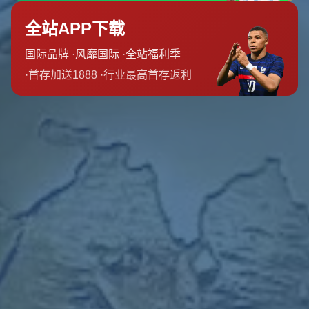
三、如何观看2025赛季世俱杯直播
对于球迷来说，如何不错过
2025赛季世俱杯直播
是重中之
重。据悉，国际足联将通过官方平台以及全球多家媒体合作
伙伴进行赛事转播。无论你是通过电视、网络还是移动设
备，都能轻松找到适合的观赛渠道。一些主流平台如
YouTube
和
Twitch
可能会提供免费直播或精彩集锦，而部
分付费平台则会带来无广告、高清画质的沉浸式体验。
此外，建议球迷提前关注赛事日程，合理安排观赛时间。尤
其是对于中国球迷而言，由于时差问题，部分比赛可能在凌
晨进行，设置提醒或录制功能将是不错的选择。
四、为什么2025足球世俱杯值得期待
2025足球世俱杯
不仅是一场比赛，更是一场全球足球文化
的盛宴。它将不同地域、不同风格的足球汇聚一堂，让球迷