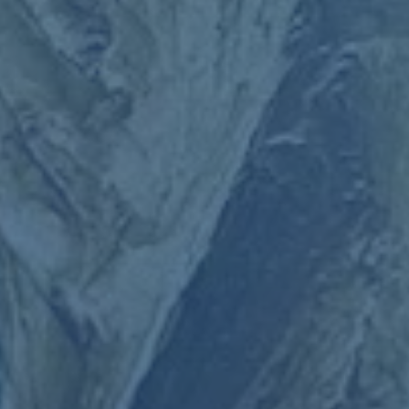
商业保险
最新文章
2026世界杯滚球高清最新
网址
2026-08-
08T02:00:02+08:00
世界杯外围网页版最新网
址
2026-08-
07T02:00:03+08:00