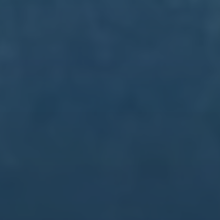
订阅我们的服务
首页
关于我们
服务
团队
新闻中心
联系我们
联系我们