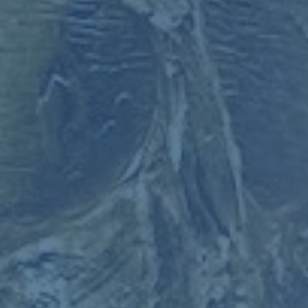
演和周边活动，让国际选手和观众感受到浓郁的中国风情。
这种竞技与文化的融合，正是本次赛事的独特之处。
对中国马术发展的深远意义
举办
2025浪琴表国际马联场地障碍世界杯
对中国马术运动
的意义非凡。一方面，它将激励更多年轻人投身马术运动，
推动这项小众运动在国内的普及；另一方面，赛事的成功举
办也将提升中国在国际马术界的地位，为未来申办更多国际
赛事积累经验。
此外，中马协还计划借此机会加强与国际马联的合作，引入
更多培训项目和交流活动，帮助国内骑手提升技术水平。这
种
国际化视野
和
长远规划
，无疑是中国马术走向世界的重
要推动力。
本文关键词:
世俱杯决赛