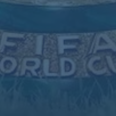
2026世界杯投注分析全站
最佳俱乐部评选皇马仅排名第三 克罗斯发文嘲讽
维尼修斯：想为皇马赢更多奖杯 把名字写进队史
订阅新闻通讯
随时了解我们的最新动态！订阅我们的时事通讯即可收到独
家内容和特别优惠。