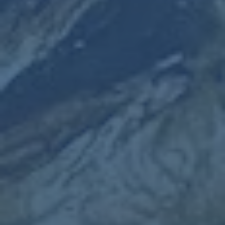
健康保险
汽车保险
房屋保险
人寿保险
旅行保险
商业保险
最新文章