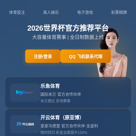
18787051070
admin@zhcn-shijubeizhibo.com
巴
尔
韦
德
-
2
4
岁
在
最
好
的
俱
乐
部
赢
得
一
切
谢
谢
皇
马
首页
巴尔韦德-24岁在最好的俱乐部赢得一切 谢谢皇马
在伯纳乌盛放的24岁 球员与俱乐部的双向成就