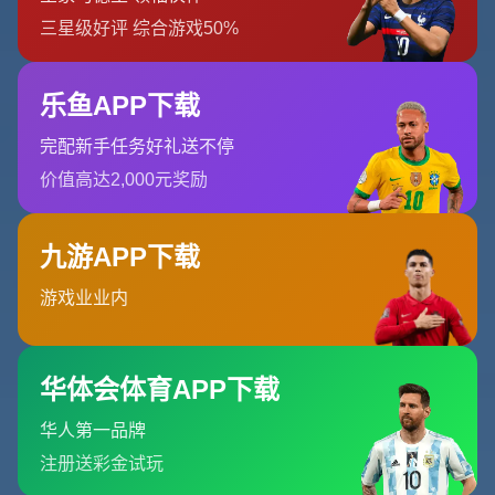
如果只从奖杯列表看 巴尔韦德已经完成了太多 职业生涯刚
进入黄金期 他便随皇家马德里拿到西甲 欧冠 世俱杯 西班
牙超级杯等重量级荣誉 对一名24岁的球员而言 能够在一个
被广泛认可为“世界最佳俱乐部”的地方赢得几乎所有俱乐部
层面的重要冠军 这种经历本身就足以被写进个人传记 但更
值得讨论的是 在这条道路上 他经历了怎样的质变 皇马又怎