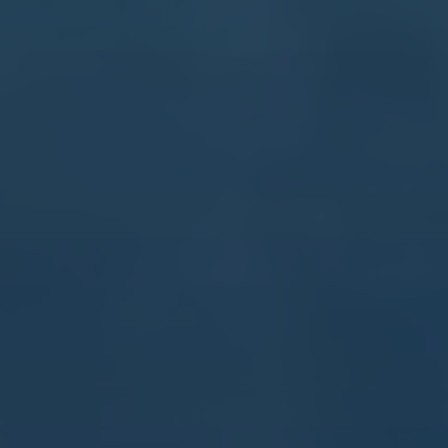
首页
关于我们
服务
团队
新闻中心
联系我们
联系我们
18787051070
邮箱
admin@zhcn-shijubeizhibo.com