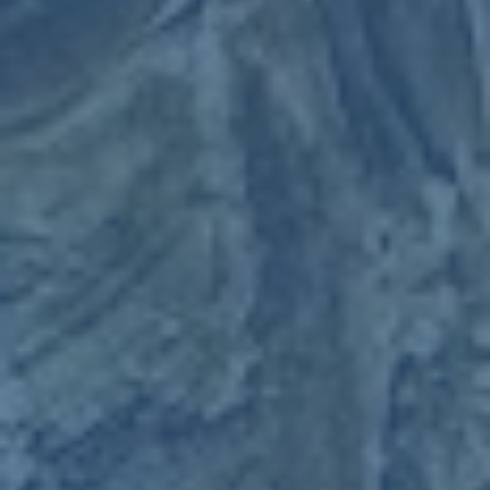
对“竞争”和“自我要求”的强调 正是在帮助像巴尔韦德这样的
球员避免陷入这种隐形陷阱
从比赛内容上看 巴尔韦德在皇家马德里的角色可以概括为
“稳定中的变量” 他在攻防转换中的价值非常突出 一方面他
的跑动覆盖为进攻球员提供了保护 另一方面他的前插和远
射又时常给对手致命一击 很多皇马球迷对他在欧冠和西甲
中的关键进球都记忆犹新 那些看似突然的爆发 实际上建立
在长期默契和训练细节之上 当一个中场球员能够在防守 组
织 推进和终结多个环节都保持高水平时 你很难不用“在最好
的俱乐部赢得一切”来形容他的职业轨迹 因为他已经具备了
冠军球队心脏的特质
以欧冠冠军赛季为例 我们可以把巴尔韦德视作一个典型案
例 在那一段征程中 皇马多次上演“不可思议”的逆转 外界讨
论更多的是本泽马的进球 和门将的神勇扑救 却容易忽略中
场线那些高强度 无休止的奔跑 巴尔韦德在对阵英超豪门的
比赛里 反复协助边后卫抵挡冲击 又在反击时第一时间冲到
前场参与推进 他不是最耀眼的那一个 但却是战术体系中不