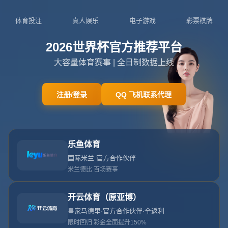
18787051070
admin@zhcn-shijubeizhibo.com
浙
江
：
2
0
2
5
亚
洲
职
业
匹
克
球
巡
回
赛
杭
州
公
开
赛
落
幕
首页
浙江：2025亚洲职业匹克球巡回赛杭州公开赛落幕
浙江见证一场新兴运动的高光时刻