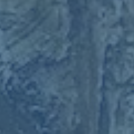
亚洲职业化布局中的杭州坐标
从亚洲范围看，匹克球的职业化尚处于起步阶段，各国在规
则细节、赛事体系、球员注册与积分标准等方面仍在磨合。
杭州公开赛作为“亚洲职业匹克球巡回赛”的关键一站，在赛
制执行、技术判罚、运动员服务与商业开发等环节上的实
践，正在为后续巡回赛提供可复制的经验。“2025亚洲职业