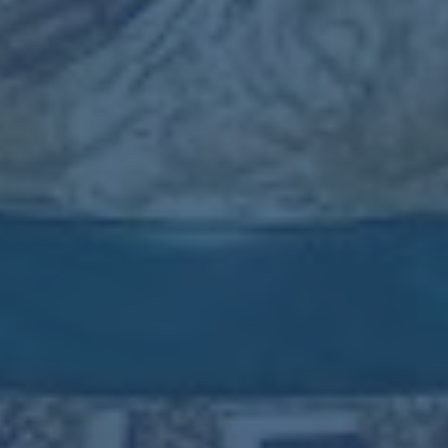
最新文章
世界杯盘口实时全站
2026-08-
08T02:00:02+08:00
2026世界杯滚球高清最新
网址
2026-08-
08T02:00:02+08:00