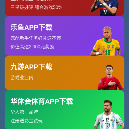
际赛事的成功举办，更是一次顺势而为、拥抱新兴体育产业
的大胆实践，折射出这片改革开放前沿地区在体育经济与城
市品牌塑造上的又一次前瞻布局。
杭州公开赛落幕背后 匹克球为何在亚洲加速升温
“2025亚洲职业匹克球巡回赛杭州公开赛落幕”并不只是一
个时间节点，更像是亚洲匹克球职业化进程的阶段性注脚。
匹克球起源于北美，在短时间内完成了从“社区游戏”到“职
业巡回赛”的过渡，其关键恰恰在于门槛低、参与感强，却
又具备足够的竞技深度。相较于高对抗、高技术门槛的传统
球类项目，匹克球球场更小、器材要求更低、上手更快，极
大契合当代都市人群希望“即刻参与、适度对抗、兼顾社交”
的运动需求。亚洲人口结构正在经历老龄化与青年都市化并
行的转型，在这样的大背景下，一项兼具休闲与竞技属性的
运动，天然拥有广泛的受众基础。正因如此，当亚洲职业巡
回赛落地杭州，其象征意义已经远远超越一项单纯的体育赛
事，更代表了新业态、新玩法进入亚洲体育版图的关键一