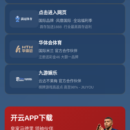
当“2025亚洲职业匹克球巡回赛杭州公开赛落幕”的消息出
现在各大体育媒体版面上时，不少中国观众第一次认真记住
了“匹克球”这个名字。相较于已经深入人心的网球、乒乓
球、羽毛球，这项融合多种球类特点的新兴运动，正以出人
意料的速度闯入公众视野。而对浙江而言，这不仅是一项国