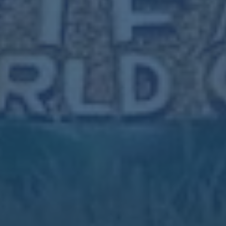
世界杯外围网页版最新网
址
2026-08-
07T02:00:03+08:00
推荐新闻
陈品：画家博士征战大学生拳击擂台
2025新版世俱杯参赛奖金高达10亿美元，开启足
球新篇章 - 体育
西媒-卡马文加不喜欢踢左后卫 皇马高层也不喜欢