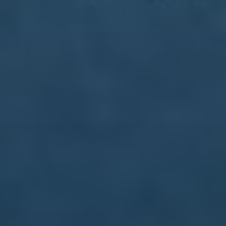
阿迪达斯推出2025年世俱杯正式球（阿迪达斯揭
晓2025世俱杯官方比赛用球）
世界杯直播最新地址全站
维尼修斯打入个人世俱杯首球 皇马生涯第50球
订阅新闻通讯
随时了解我们的最新动态！订阅我们的时事通讯即可收到独
家内容和特别优惠。