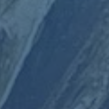
球不仅是跟随全球潮流，更是借此推动城市更新、产业升级
与市民健康观念转型的综合实践。当一项新运动真正融入日
常，当“看比赛”自然而然延伸为“自己上场”，杭州和浙江所
追求的，其实是一种更具活力、更具参与感的城市精神气
质，而这，也许正是这场公开赛落幕之后留给人们最耐人寻
味的部分。
本文关键词:
世俱杯决赛