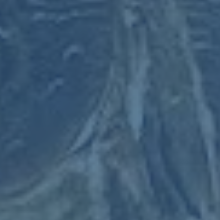
公开赛落幕”只是一个事件，但其背后是浙江体育产业升级
中一则具有代表性的新样本。浙江制造业基础雄厚，民营经
济活跃，在体育装备、智能器材、赛事运营等领域都拥有丰
富企业资源。匹克球的器材结构相对简单，却非常适合与材
料科技、智能传感，以及数字平台服务进行深度结合：
例如
有浙江本地企业尝试在匹克球拍中植入轻量传感器，记录击
球频率、力度与角度，再通过APP为业余玩家生成个性化训
练建议
。而比赛期间，电商平台联动赛事实况推出联名周
边、定制球拍与主题服饰，使“边看比赛，边下单装备，周
末就去打球”成为一种新型消费链路。在浙江持续推进数字
经济与实体经济深度融合的大背景下，匹克球成为极具试验
意义的载体：它既有广泛参与基础，又具备产业延展空间，
便于把“体育+科技+文旅+消费”多业态打包推进。对于希望
寻找“新增长点”的地方体育企业而言，职业巡回赛的举办不
仅是曝光机会，更是一次观察用户行为、测试产品原型的绝
佳场景。