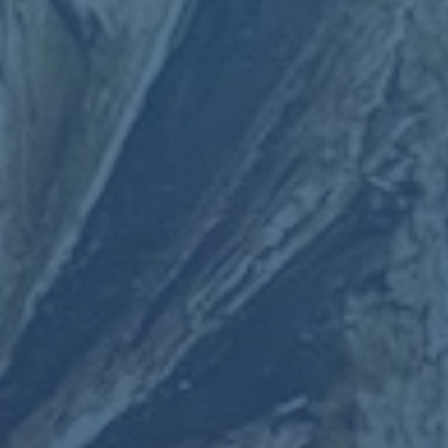
08T02:00:02+08:00
2026世界杯滚球高清最新
网址
2026-08-
08T02:00:02+08:00
世界杯外围网页版最新网
址
2026-08-
07T02:00:03+08:00