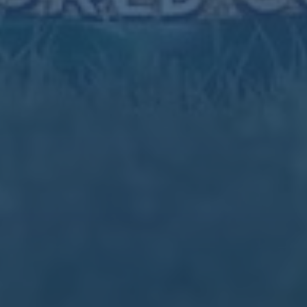
订阅新闻通讯
随时了解我们的最新动态！订阅我们的时事通讯即可收到独
家内容和特别优惠。
订阅我们的服务