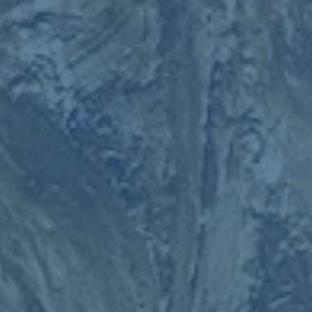
本文关键词:
世俱杯决赛
类别
健康保险