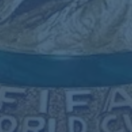
推荐新闻
【球葩说】西甲：赫罗纳皇马能否上演进球好戏？
文班亚马复出 马刺战胜雷霆
2024年“亚足联-中国足协草根足球日”主会场活动
在深圳隆重举办
2025年世俱杯分組抽籤結果出爐（2025世俱杯分
组揭晓：强队对决一触即发）
温教授西甲解析：皇家马德里 Vs 赫罗纳
2026世界杯比分免费最新网址