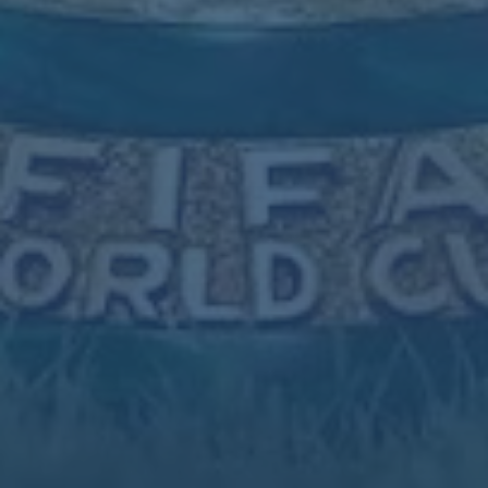
最新足球新闻与赛事报道 - 世俱杯官方网站
世界泳联2025年女子水球世界杯总决赛于成都东
安湖收官（“2025年世界泳联女子水球世界杯总决
赛在成都东安湖圆满落幕”）
订阅新闻通讯
随时了解我们的最新动态！订阅我们的时事通讯即可收到独
家内容和特别优惠。