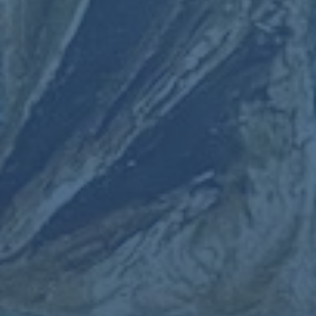
世界杯盘口实时全站
2026-08-
08T02:00:02+08:00
推荐新闻
世界杯滚球实时全站
2025 年国际足联俱乐部世界杯官方比赛用球
（“2025 年国际足联俱乐部世界杯专用赛事足
球”）
2021“我爱足球”五人制U17锦标赛宁波收官 杭州吴
越钱唐U17队夺冠
利物浦嚴陣以待皇馬