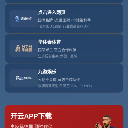
跆拳道亚俱杯开赛中国队首日斩获一金一银二铜
引言：中国跆拳道队强势开局燃爆赛场
在刚刚拉开帷幕的跆拳道亚俱杯赛场上，中国队以惊艳的表
现点燃了观众的热情。首日比赛中，中国队便展现出强大的
实力，成功斩获
一金一银二铜
的优异成绩，为接下来的赛事
奠定了坚实基础。作为跆拳道领域的传统强队，中国队的表
现无疑成为本届赛事的一大亮点。接下来，让我们一起走进
这场激动人心的比赛，感受中国选手的拼搏精神和卓越技
术。
中国队首日战绩亮眼
在本届跆拳道亚俱杯的首个比赛日，中国队在多个级别中展
现了不俗的竞争力。尤其是在
男子58公斤级
比赛中，中国
选手李明以精准的踢击和灵活的战术，成功夺得金牌，为队