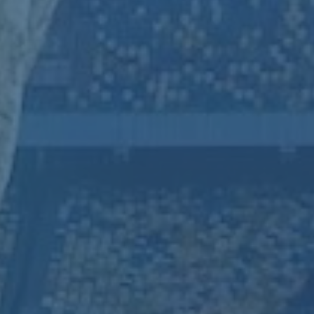
力位置和绝对战术核心的尊重，希望通过续约来锁定他
，合同不仅仅是一纸保障，更是对未来几年职业方向的
最高荣誉的平台上，很可能为短期安稳付出长期代价，
信号，传递给市场的是他愿意接受新挑战的态度，也表
和理性的冲突：情感层面，他对拉齐奥有感激也有眷
有人理解却更符合自身定位的选择。很多类似的案例表