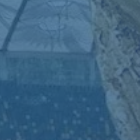
2025跳水世界杯总决赛：全红婵＆陈芋
汐无敌“双剑合璧”再夺金（2025跳水世
界杯总决赛：全红婵与陈芋汐“黄金组
合”再创辉煌夺冠）