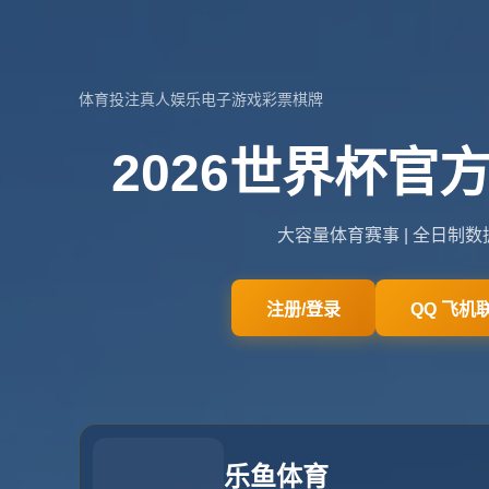
18787051070
admin@zhcn-shijubeizhibo.com
首页
米
林
不
会
和
拉
首页
米林不会和拉齐奥续约 球员梦想为皇马踢球