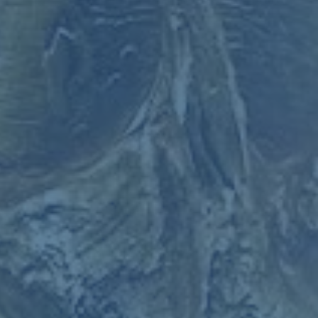
皇马之所以被称为无数球员的“白色梦想”，并不仅仅因为
为在那里，球员可以获得几乎所有职业维度的满足。从竞
成为常态，而非遥不可及的奢望；从个人发展角度，在伯
作，这会不可避免地把球员自身拉向一个更高的层级。
在现代足球的商业逻辑中，皇马代表的更是一种全球话语
球迷基础，都会呈几何级数增长。这种影响力甚至会在退
在皇马完成职业生涯的一段关键篇章，不仅是竞技上的高
“米林梦想为皇马踢球”时，很难说这是单纯的“盲目追星”
续约与不续约的博弈 俱乐部情感对抗职业理性