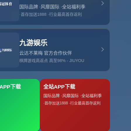
在被重新定义。当外界传出“米林不会和拉齐奥续约，
，而紧随其后的则是理解。因为在无数职业球员心中，
种难以被替代的职业巅峰象征。围绕这一选择，我们既
强队之间在吸引力层面的巨大差距，这种差距既关乎荣