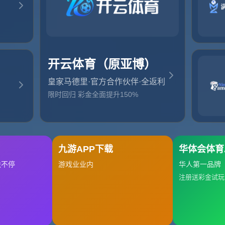
米林告别拉齐奥的背后 是梦想与现实的一次正面交锋
在转会市场愈发资本化的今天，球员与俱乐部之间的关系正
球员梦想为皇马踢球”的消息时，很多球迷第一反应是震惊
身披皇马战袍、踏上伯纳乌草皮不仅是一份荣誉，更是一
能看到个人野心与理想的张力，也能看到传统豪门与中游