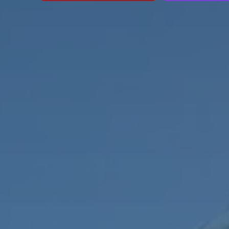
健康保险
汽车保险
房屋保险
人寿保险
旅行保险
商业保险
最新文章